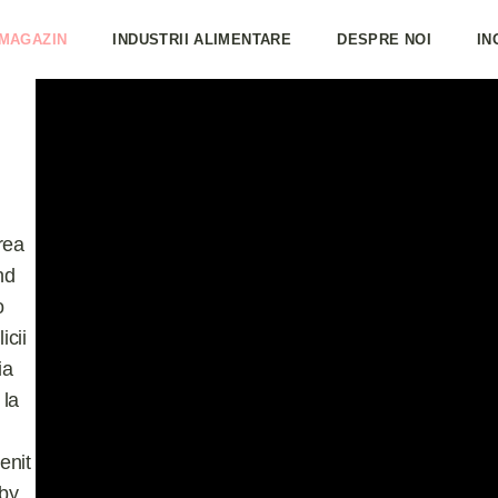
MAGAZIN
INDUSTRII ALIMENTARE
DESPRE NOI
IN
rea
nd
o
icii
ia
 la
enit
 by