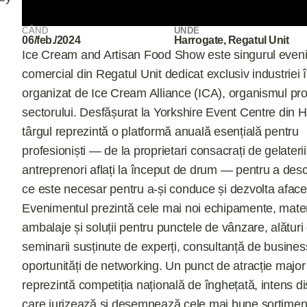
CÂND
UNDE
06/feb./2024
Harrogate, Regatul Unit
Ice Cream and Artisan Food Show este singurul even
comercial din Regatul Unit dedicat exclusiv industriei 
organizat de Ice Cream Alliance (ICA), organismul pro
sectorului. Desfășurat la Yorkshire Event Centre din 
târgul reprezintă o platformă anuală esențială pentru
profesioniști — de la proprietari consacrați de gelateri
antreprenori aflați la început de drum — pentru a desc
ce este necesar pentru a-și conduce și dezvolta afacer
Evenimentul prezintă cele mai noi echipamente, mater
ambalaje și soluții pentru punctele de vânzare, alături
seminarii susținute de experți, consultanță de busines
oportunități de networking. Un punct de atracție major 
reprezintă competiția națională de înghețată, intens di
care jurizează și desemnează cele mai bune sortiment