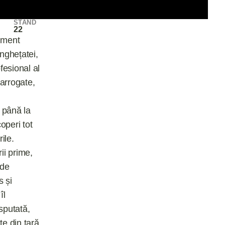
STAND
22
iment
înghețatei,
fesional al
Harrogate,
i până la
operi tot
ile.
ii prime,
 de
s și
îl
sputată,
e din țară,