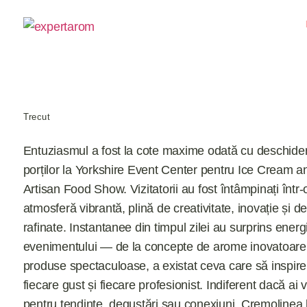
Trecut
Entuziasmul a fost la cote maxime odată cu deschide
porților la Yorkshire Event Center pentru Ice Cream a
Artisan Food Show. Vizitatorii au fost întâmpinați într-
atmosferă vibrantă, plină de creativitate, inovație și del
rafinate. Instantanee din timpul zilei au surprins energ
evenimentului — de la concepte de arome inovatoare
produse spectaculoase, a existat ceva care să inspire
fiecare gust și fiecare profesionist. Indiferent dacă ai v
pentru tendințe, degustări sau conexiuni, Cremolinea