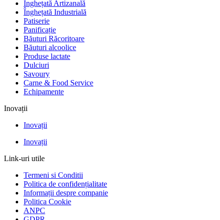
Înghețată Artizanală
Înghețată Industrială
Patiserie
Panificație
Băuturi Răcoritoare
Băuturi alcoolice
Produse lactate
Dulciuri
Savoury
Carne & Food Service
Echipamente
Inovații
Inovații
Inovații
Link-uri utile
Termeni si Conditii
Politica de confidențialitate
Informații despre companie
Politica Cookie
ANPC
GDPR