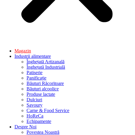
Magazin
Industrii alimentare
Înghețată Artizanală
Înghețată Industrială
Patiserie
Panificație
Băuturi Răcoritoare
Băuturi alcoolice
Produse lactate
Dulciuri
Savoury
Carne & Food Service
HoReCa
Echipamente
Despre Noi
Povestea Noastră