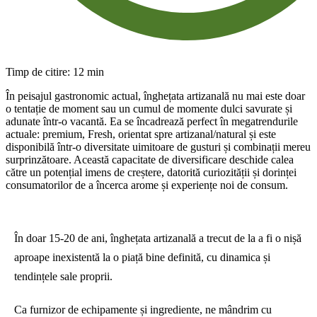
Timp de citire: 12 min
În peisajul gastronomic actual, înghețata artizanală nu mai este doar
o tentație de moment sau un cumul de momente dulci savurate și
adunate într-o vacantă. Ea se încadrează perfect în megatrendurile
actuale: premium, Fresh, orientat spre artizanal/natural și este
disponibilă într-o diversitate uimitoare de gusturi și combinații mereu
surprinzătoare. Această capacitate de diversificare deschide calea
către un potențial imens de creștere, datorită curiozității și dorinței
consumatorilor de a încerca arome și experiențe noi de consum.
În doar 15-20 de ani, înghețata artizanală a trecut de la a fi o nișă
aproape inexistentă la o piață bine definită, cu dinamica și
tendințele sale proprii.
Ca furnizor de echipamente și ingrediente, ne mândrim cu