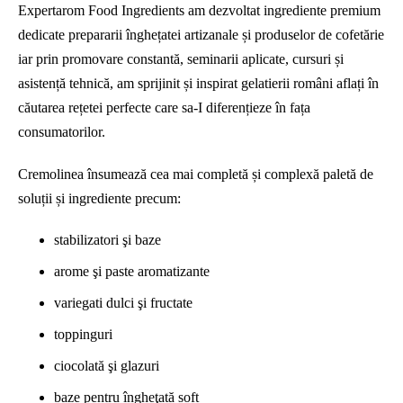
Expertarom Food Ingredients am dezvoltat ingrediente premium
dedicate prepararii înghețatei artizanale și produselor de cofetărie
iar prin promovare constantă, seminarii aplicate, cursuri și
asistență tehnică, am sprijinit și inspirat gelatierii români aflați în
căutarea rețetei perfecte care sa-I diferențieze în fața
consumatorilor.
Cremolinea însumează cea mai completă și complexă paletă de
soluții și ingrediente precum:
stabilizatori şi baze
arome şi paste aromatizante
variegati dulci şi fructate
toppinguri
ciocolată şi glazuri
baze pentru îngheţată soft