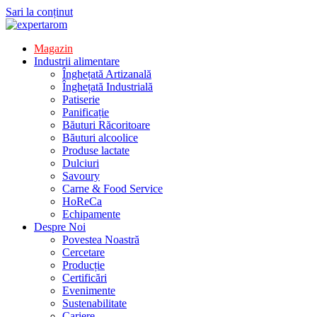
Sari la conținut
Magazin
Industrii alimentare
Înghețată Artizanală
Înghețată Industrială
Patiserie
Panificație
Băuturi Răcoritoare
Băuturi alcoolice
Produse lactate
Dulciuri
Savoury
Carne & Food Service
HoReCa
Echipamente
Despre Noi
Povestea Noastră
Cercetare
Producție
Certificări
Evenimente
Sustenabilitate
Cariere