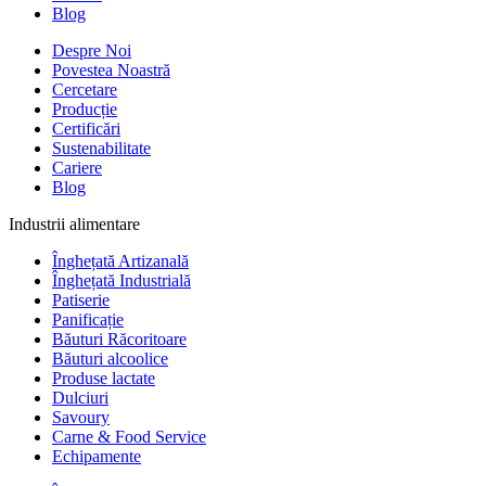
Blog
Despre Noi
Povestea Noastră
Cercetare
Producție
Certificări
Sustenabilitate
Cariere
Blog
Industrii alimentare
Înghețată Artizanală
Înghețată Industrială
Patiserie
Panificație
Băuturi Răcoritoare
Băuturi alcoolice
Produse lactate
Dulciuri
Savoury
Carne & Food Service
Echipamente