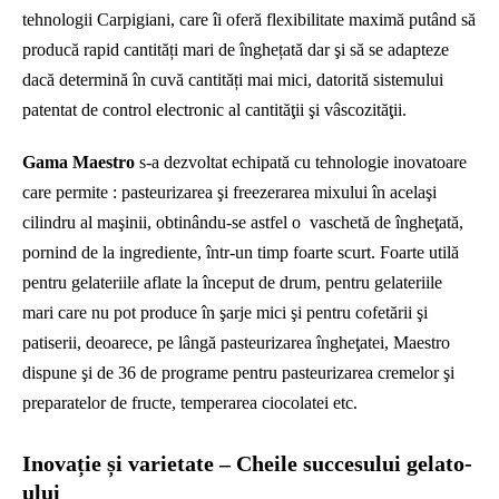
tehnologii Carpigiani, care îi oferă flexibilitate maximă putând să
producă rapid cantități mari de înghețată dar şi să se adapteze
dacă determină în cuvă cantități mai mici, datorită sistemului
patentat de control electronic al cantităţii şi vâscozităţii.
Gama Maestro
s-a dezvoltat echipată cu tehnologie inovatoare
care permite : pasteurizarea şi freezerarea mixului în acelaşi
cilindru al maşinii, obtinându-se astfel o vaschetă de îngheţată,
pornind de la ingrediente, într-un timp foarte scurt. Foarte utilă
pentru gelateriile aflate la început de drum, pentru gelateriile
mari care nu pot produce în şarje mici şi pentru cofetării şi
patiserii, deoarece, pe lângă pasteurizarea îngheţatei, Maestro
dispune şi de 36 de programe pentru pasteurizarea cremelor şi
preparatelor de fructe, temperarea ciocolatei etc.
Inovație și varietate – Cheile succesului gelato-
ului